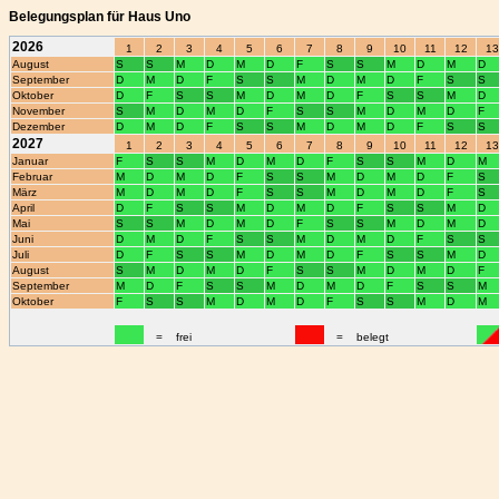
Belegungsplan für Haus Uno
2026
1
2
3
4
5
6
7
8
9
10
11
12
13
August
S
S
M
D
M
D
F
S
S
M
D
M
D
September
D
M
D
F
S
S
M
D
M
D
F
S
S
Oktober
D
F
S
S
M
D
M
D
F
S
S
M
D
November
S
M
D
M
D
F
S
S
M
D
M
D
F
Dezember
D
M
D
F
S
S
M
D
M
D
F
S
S
2027
1
2
3
4
5
6
7
8
9
10
11
12
13
Januar
F
S
S
M
D
M
D
F
S
S
M
D
M
Februar
M
D
M
D
F
S
S
M
D
M
D
F
S
März
M
D
M
D
F
S
S
M
D
M
D
F
S
April
D
F
S
S
M
D
M
D
F
S
S
M
D
Mai
S
S
M
D
M
D
F
S
S
M
D
M
D
Juni
D
M
D
F
S
S
M
D
M
D
F
S
S
Juli
D
F
S
S
M
D
M
D
F
S
S
M
D
August
S
M
D
M
D
F
S
S
M
D
M
D
F
September
M
D
F
S
S
M
D
M
D
F
S
S
M
Oktober
F
S
S
M
D
M
D
F
S
S
M
D
M
=
frei
=
belegt